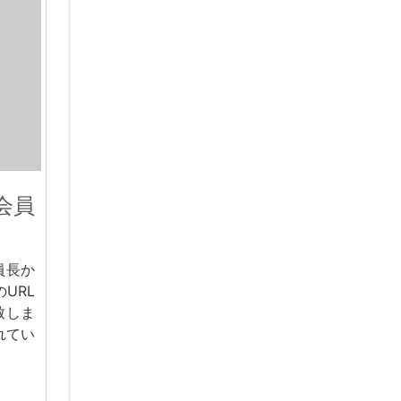
会員
員長か
URL
致しま
れてい