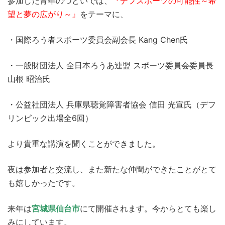
参加した青年のつどいでは、
『デフスポーツの可能性～希
望と夢の広がり～』
をテーマに、
・国際ろう者スポーツ委員会副会長 Kang Chen氏
・一般財団法人 全日本ろうあ連盟 スポーツ委員会委員長
山根 昭治氏
・公益社団法人 兵庫県聴覚障害者協会 信田 光宣氏（デフ
リンピック出場全6回）
より貴重な講演を聞くことができました。
夜は参加者と交流し、また新たな仲間ができたことがとて
も嬉しかったです。
来年は
宮城県仙台市
にて開催されます。今からとても楽し
みにしています。