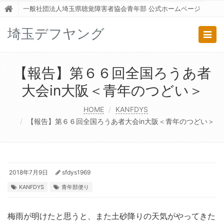
一般社団法人埼玉県聴覚障害者協会青年部 公式ホームページ
埼玉デフヤング
Togg
navig
【報告】第６６回全国ろうあ者
大会in大阪＜青年のつどい＞
HOME
KANFDYS
【報告】第６６回全国ろうあ者大会in大阪＜青年のつどい＞
2018年7月9日
sfdys1969
KANFDYS
青年部便り
梅雨が明けたと思うと、また土砂降りの天気がやってきた